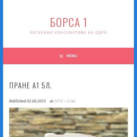
Skip
to
БОРСА 1
content
ХИГИЕННИ КОНСУМАТИВИ НА ЕДРО
MENU
ПРАНЕ А1 5Л.
Published
02.08.2023
at
1076 × 1144