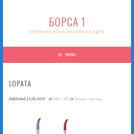
Skip
to
БОРСА 1
content
ХИГИЕННИ КОНСУМАТИВИ НА ЕДРО
MENU
LOPATA
Published
13.08.2020
at
240 × 360
in
Лопата с дръжка