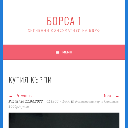
Skip
to
БОРСА 1
content
ХИГИЕННИ КОНСУМАТИВИ НА ЕДРО
MENU
КУТИЯ КЪРПИ
Previous
Next
Published
11.04.2022
at
1200 × 1600
in
Козметични кърпи Санитекс
100бр./кутия