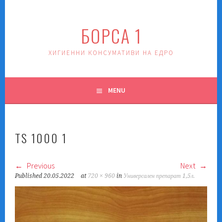
Skip
to
БОРСА 1
content
ХИГИЕННИ КОНСУМАТИВИ НА ЕДРО
MENU
TS 1000 1
Previous
Next
Published
20.05.2022
at
720 × 960
in
Универсален препарат 1,5л.