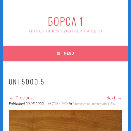
Skip
to
БОРСА 1
content
ХИГИЕННИ КОНСУМАТИВИ НА ЕДРО
MENU
UNI 5000 5
Previous
Next
Published
20.05.2022
at
720 × 960
in
Универсален препарат 1,5л.