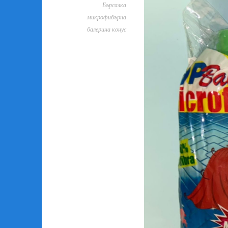
Бърсалка
микрофибърна
балерина конус