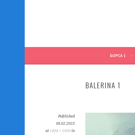
Skip
to
content
БОРСА 1
BALERINA 1
Published
08.02.2023
at
1404 × 1600
in