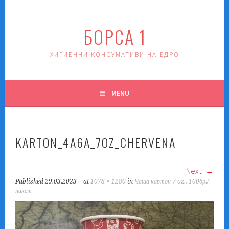
Skip
to
БОРСА 1
content
ХИГИЕННИ КОНСУМАТИВИ НА ЕДРО
MENU
KARTON_4A6A_7OZ_CHERVENA
Next
Published
29.03.2023
at
1078 × 1280
in
Чаша картон 7 oz., 100бр./
пакет