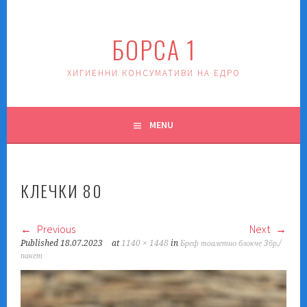
Skip
to
БОРСА 1
content
ХИГИЕННИ КОНСУМАТИВИ НА ЕДРО
MENU
КЛЕЧКИ 80
Previous
Next
Published
18.07.2023
at
1140 × 1448
in
Бреф тоалетно блокче 3бр./
пакет