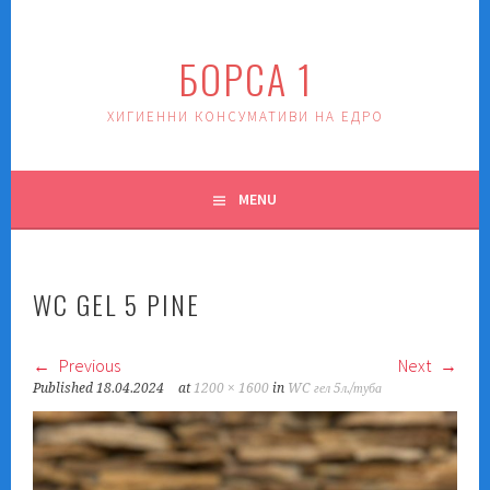
Skip
to
БОРСА 1
content
ХИГИЕННИ КОНСУМАТИВИ НА ЕДРО
MENU
WC GEL 5 PINE
Previous
Next
Published
18.04.2024
at
1200 × 1600
in
WC гел 5л./туба