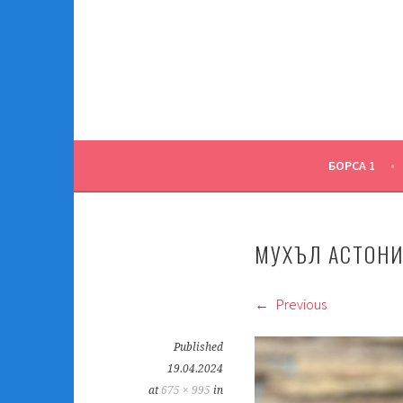
Skip
to
content
БОРСА 1
МУХЪЛ АСТОН
Previous
Published
19.04.2024
at
675 × 995
in