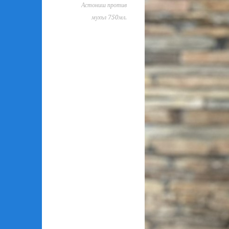
Астониш против
мухъл 750мл.