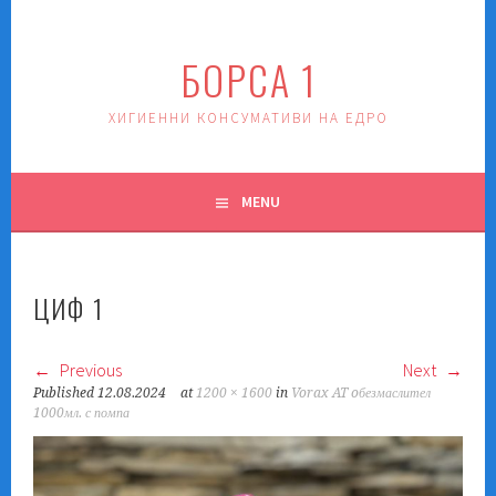
Skip
to
БОРСА 1
content
ХИГИЕННИ КОНСУМАТИВИ НА ЕДРО
MENU
ЦИФ 1
Previous
Next
Published
12.08.2024
at
1200 × 1600
in
Vorax AT oбезмаслител
1000мл. с помпа