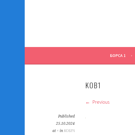
Skip
to
content
БОРСА 1
KOB1
Previous
Published
25.10.2024
at
×
in
КОБРА