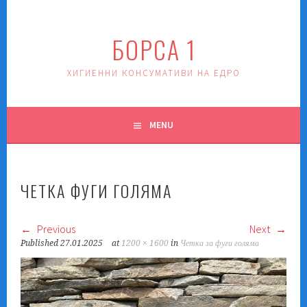
Skip
to
БОРСА 1
content
ХИГИЕННИ КОНСУМАТИВИ НА ЕДРО
MENU
ЧЕТКА ФУГИ ГОЛЯМА
Previous
Next
Published
27.01.2025
at
1200 × 1600
in
Четка за фуги голяма