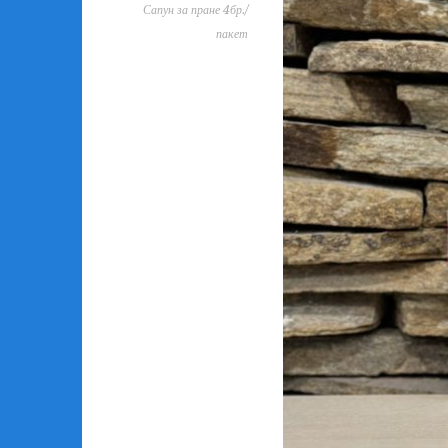
Сапун за пране 4бр./
пакет