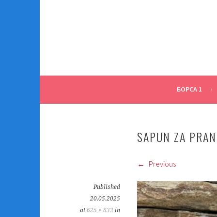
Skip
to
content
БОРСА 1
SAPUN ZA PRAN
Previous
Published
20.05.2025
at
625 × 833
in