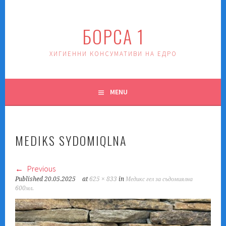
Skip
to
БОРСА 1
content
ХИГИЕННИ КОНСУМАТИВИ НА ЕДРО
MENU
MEDIKS SYDOMIQLNA
Previous
Published
20.05.2025
at
625 × 833
in
Медикс гел за съдомиялна
600мл.