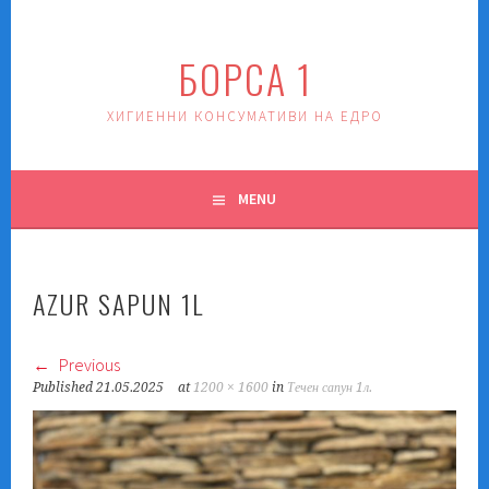
Skip
to
БОРСА 1
content
ХИГИЕННИ КОНСУМАТИВИ НА ЕДРО
MENU
AZUR SAPUN 1L
Previous
Published
21.05.2025
at
1200 × 1600
in
Течен сапун 1л.