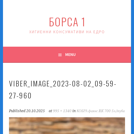
Skip
to
БОРСА 1
content
ХИГИЕННИ КОНСУМАТИВИ НА ЕДРО
MENU
VIBER_IMAGE_2023-08-02_09-59-
27-960
Published
20.10.2025
at
995 × 1340
in
КОБРА фаянс RK 700 5л./туба