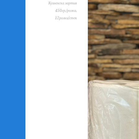
Кухненска хартия
450гр./ролка,
12ролки/стек