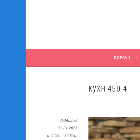
Skip
to
content
БОРСА 1
КУХН 450 4
Published
22.01.2026
at
1200 × 1600
in