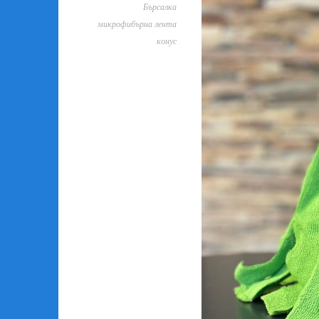
Бърсалка
микрофибърна лента
конус