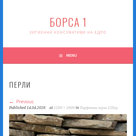
Skip
to
БОРСА 1
content
ХИГИЕННИ КОНСУМАТИВИ НА ЕДРО
MENU
ПЕРЛИ
Previous
Published
14.04.2026
at
1200 × 1600
in
Парфюмни перли 110гр.