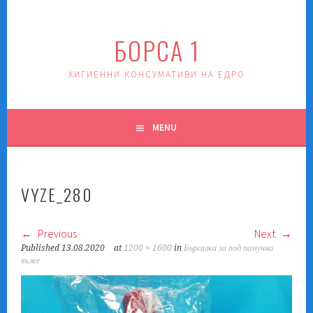
Skip
to
БОРСА 1
content
ХИГИЕННИ КОНСУМАТИВИ НА ЕДРО
MENU
VYZE_280
Previous
Next
Published
13.08.2020
at
1200 × 1600
in
Бърсалка за под памучно
въже