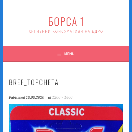
Skip
to
БОРСА 1
content
ХИГИЕННИ КОНСУМАТИВИ НА ЕДРО
MENU
BREF_TOPCHETA
Published
18.08.2020
at
1200 × 1600