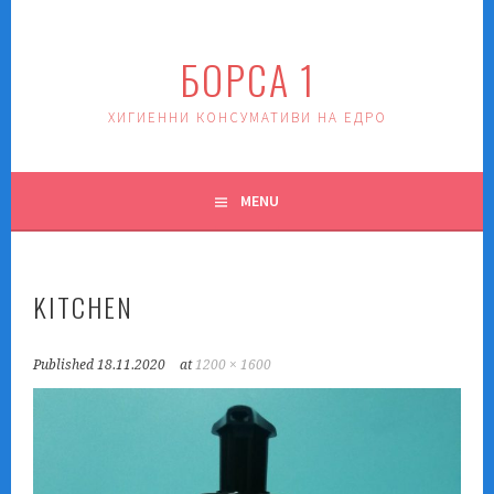
Skip
to
БОРСА 1
content
ХИГИЕННИ КОНСУМАТИВИ НА ЕДРО
MENU
KITCHEN
Published
18.11.2020
at
1200 × 1600