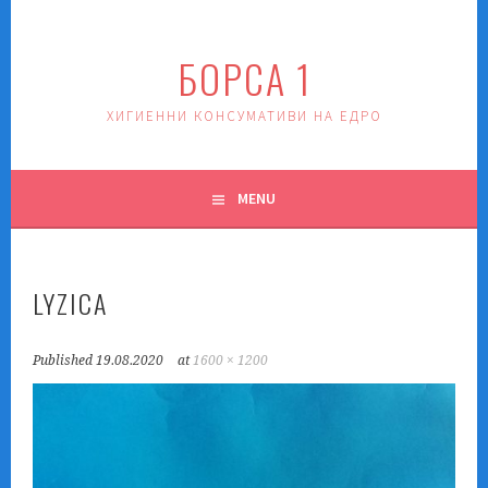
Skip
to
БОРСА 1
content
ХИГИЕННИ КОНСУМАТИВИ НА ЕДРО
MENU
LYZICA
Published
19.08.2020
at
1600 × 1200