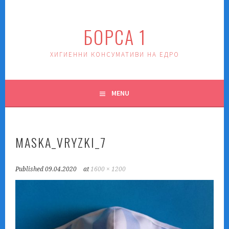
Skip
to
БОРСА 1
content
ХИГИЕННИ КОНСУМАТИВИ НА ЕДРО
MENU
MASKA_VRYZKI_7
Published
09.04.2020
at
1600 × 1200