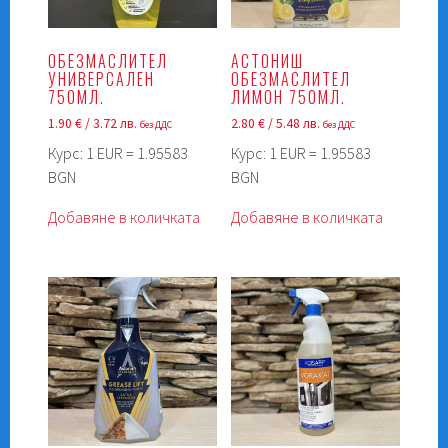
ОБЕЗМАСЛИТЕЛ
АСТОНИШ
УНИВЕРСАЛЕН
ОБЕЗМАСЛИТЕЛ
750МЛ.
ЛИМОН 750МЛ.
1.90
€
/ 3.72 лв.
2.80
€
/ 5.48 лв.
без ДДС
без ДДС
Курс: 1 EUR = 1.95583
Курс: 1 EUR = 1.95583
BGN
BGN
Добавяне в количката
Добавяне в количката