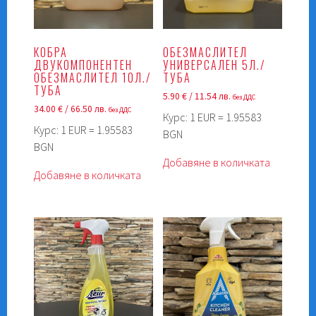
КОБРА
ОБЕЗМАСЛИТЕЛ
ДВУКОМПОНЕНТЕН
УНИВЕРСАЛЕН 5Л./
ОБЕЗМАСЛИТЕЛ 10Л./
ТУБА
ТУБА
5.90
€
/ 11.54 лв.
без ДДС
34.00
€
/ 66.50 лв.
без ДДС
Курс: 1 EUR = 1.95583
Курс: 1 EUR = 1.95583
BGN
BGN
Добавяне в количката
Добавяне в количката