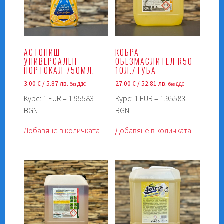
АСТОНИШ
КОБРА
УНИВЕРСАЛЕН
ОБЕЗМАСЛИТЕЛ R50
ПОРТОКАЛ 750МЛ.
10Л./ТУБА
3.00
€
/ 5.87 лв.
27.00
€
/ 52.81 лв.
без ДДС
без ДДС
Курс: 1 EUR = 1.95583
Курс: 1 EUR = 1.95583
BGN
BGN
Добавяне в количката
Добавяне в количката