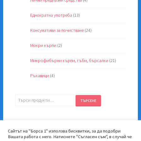
Лични предпазни средства
(4)
Еднократна употреба
(13)
Консумативи за почистване
(24)
Мокри кърпи
(2)
Микрофибърни кърпи, гъби, бърсалки
(21)
Ръкавици
(4)
Търсене
ТЪРСЕНЕ
за:
Сайтът на "Борса 1" използва бисквитки, за да подобри
Вашата работа с него. Натиснете "Съгласен съм", в случай че