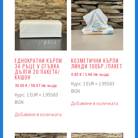
ЕДНОКРАТНИ КЪРПИ
КОЗМЕТИЧНИ КЪРПИ
ЗА РЪЦЕ V СГЪВКА
ЛИНДИ 100БР./ПАКЕТ
ДЪЛГИ 20 ПАКЕТА/
0.85
€
/ 1.66 лв.
без ДДС
КАШОН
Курс: 1 EUR = 1.95583
30.00
€
/ 58.67 лв.
без ДДС
BGN
Курс: 1 EUR = 1.95583
BGN
Добавяне в количката
Добавяне в количката