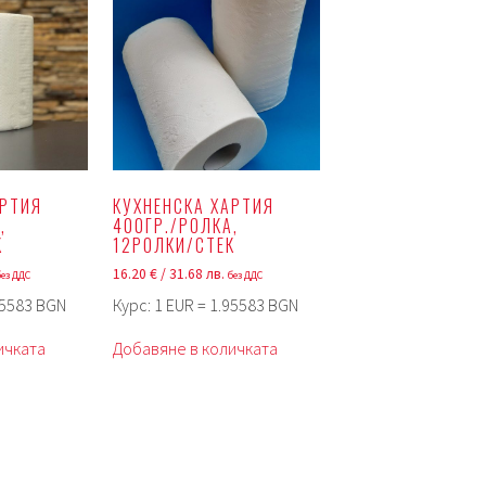
АРТИЯ
КУХНЕНСКА ХАРТИЯ
,
400ГР./РОЛКА,
К
12РОЛКИ/СТЕК
16.20
€
/ 31.68 лв.
без ДДС
без ДДС
95583 BGN
Курс: 1 EUR = 1.95583 BGN
ичката
Добавяне в количката