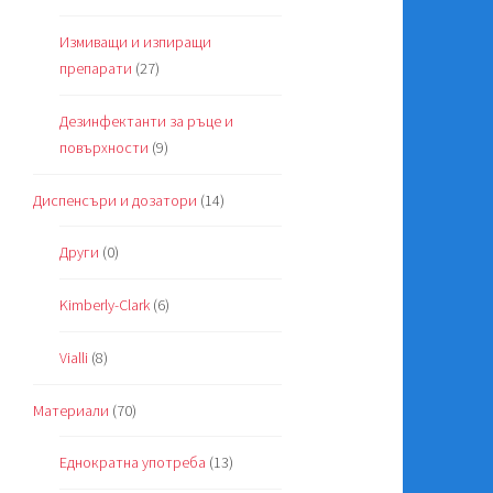
Измиващи и изпиращи
препарати
(27)
Дезинфектанти за ръце и
повърхности
(9)
Диспенсъри и дозатори
(14)
Други
(0)
Kimberly-Clark
(6)
Vialli
(8)
Материали
(70)
Еднократна употреба
(13)