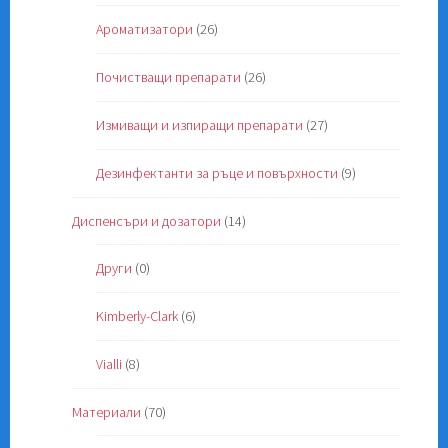
Ароматизатори
(26)
Почистващи препарати
(26)
Измиващи и изпиращи препарати
(27)
Дезинфектанти за ръце и повърхности
(9)
Диспенсъри и дозатори
(14)
Други
(0)
Kimberly-Clark
(6)
Vialli
(8)
Материали
(70)