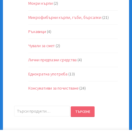
Мокри кърпи
(2)
Микрофибърни кърпи, гъби, бърсалки
(21)
Ръкавици
(4)
Чували за смет
(2)
Лични предпазни средства
(4)
Еднократна употреба
(13)
Консумативи за почистване
(24)
Търсене
ТЪРСЕНЕ
за: