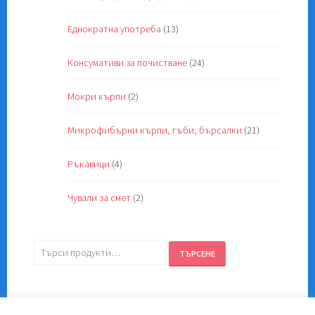
Еднократна употреба
(13)
Консумативи за почистване
(24)
Мокри кърпи
(2)
Микрофибърни кърпи, гъби, бърсалки
(21)
Ръкавици
(4)
Чували за смет
(2)
Търсене
ТЪРСЕНЕ
за: