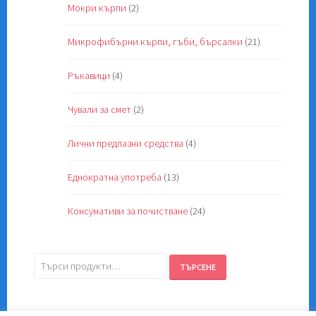
Мокри кърпи
(2)
Микрофибърни кърпи, гъби, бърсалки
(21)
Ръкавици
(4)
Чували за смет
(2)
Лични предпазни средства
(4)
Еднократна употреба
(13)
Консумативи за почистване
(24)
Търсене
ТЪРСЕНЕ
за: