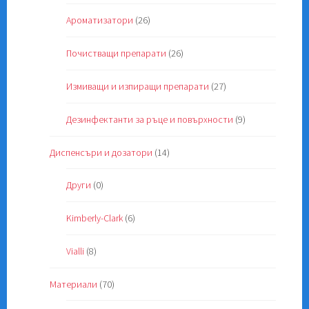
Ароматизатори
(26)
Почистващи препарати
(26)
Измиващи и изпиращи препарати
(27)
Дезинфектанти за ръце и повърхности
(9)
Диспенсъри и дозатори
(14)
Други
(0)
Kimberly-Clark
(6)
Vialli
(8)
Материали
(70)