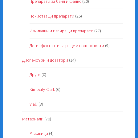
Препарати за баня и фаянс
(20)
Почистващи препарати
(26)
Измиващи и изпиращи препарати
(27)
Дезинфектанти за ръце и повърхности
(9)
Диспенсъри и дозатори
(14)
Други
(0)
Kimberly-Clark
(6)
Vialli
(8)
Материали
(70)
Ръкавици
(4)