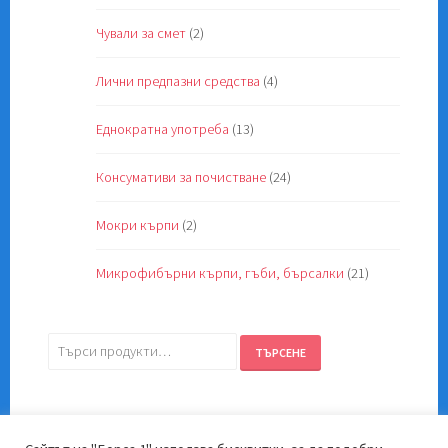
Чували за смет
(2)
Лични предпазни средства
(4)
Еднократна употреба
(13)
Консумативи за почистване
(24)
Мокри кърпи
(2)
Микрофибърни кърпи, гъби, бърсалки
(21)
Търсене
ТЪРСЕНЕ
за: