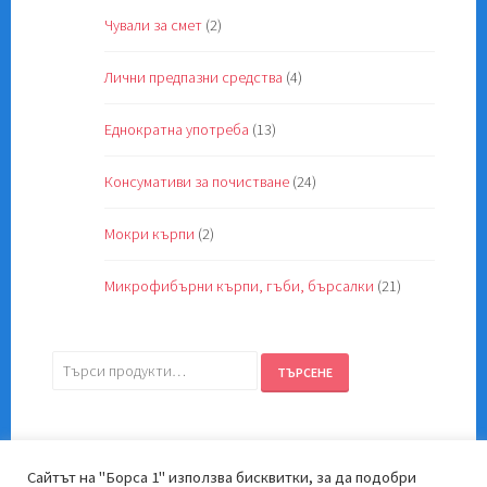
Чували за смет
(2)
Лични предпазни средства
(4)
Еднократна употреба
(13)
Консумативи за почистване
(24)
Мокри кърпи
(2)
Микрофибърни кърпи, гъби, бърсалки
(21)
Търсене
ТЪРСЕНЕ
за:
Сайтът на "Борса 1" използва бисквитки, за да подобри