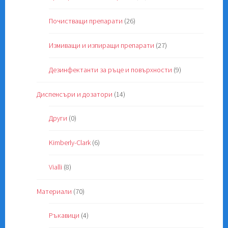
Почистващи препарати
(26)
Измиващи и изпиращи препарати
(27)
Дезинфектанти за ръце и повърхности
(9)
Диспенсъри и дозатори
(14)
Други
(0)
Kimberly-Clark
(6)
Vialli
(8)
Материали
(70)
Ръкавици
(4)