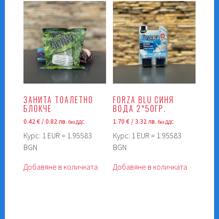
ЗАНИТА ТОАЛЕТНО
FORZA BLU СИНЯ
БЛОКЧЕ
ВОДА 2*50ГР.
0.42
€
/ 0.82 лв.
1.70
€
/ 3.32 лв.
без ДДС
без ДДС
Курс: 1 EUR = 1.95583
Курс: 1 EUR = 1.95583
BGN
BGN
Добавяне в количката
Добавяне в количката