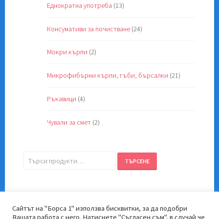
Еднократна употреба
(13)
Консумативи за почистване
(24)
Мокри кърпи
(2)
Микрофибърни кърпи, гъби, бърсалки
(21)
Ръкавици
(4)
Чували за смет
(2)
Търсене
ТЪРСЕНЕ
за:
Сайтът на "Борса 1" използва бисквитки, за да подобри
Вашата работа с него. Натиснете "Съгласен съм", в случай че