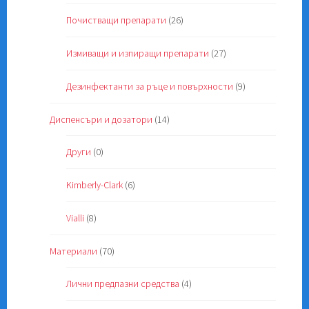
Почистващи препарати
(26)
Измиващи и изпиращи препарати
(27)
Дезинфектанти за ръце и повърхности
(9)
Диспенсъри и дозатори
(14)
Други
(0)
Kimberly-Clark
(6)
Vialli
(8)
Материали
(70)
Лични предпазни средства
(4)