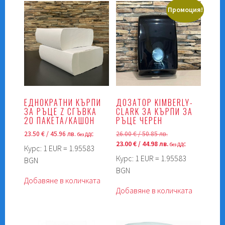
Промоция!
ЕДНОКРАТНИ КЪРПИ
ДОЗАТОР KIMBERLY-
ЗА РЪЦЕ Z СГЪВКА
CLARK ЗА КЪРПИ ЗА
20 ПАКЕТА/КАШОН
РЪЦЕ ЧЕРЕН
Original
23.50
€
/ 45.96 лв.
26.00
€
/ 50.85 лв.
без ДДС
price
Текущата
23.00
€
/ 44.98 лв.
без ДДС
Курс: 1 EUR = 1.95583
was:
цена
Курс: 1 EUR = 1.95583
BGN
26.00 €
е:
BGN
/
23.00 €
Добавяне в количката
50.85 лв..
/
Добавяне в количката
44.98 лв..