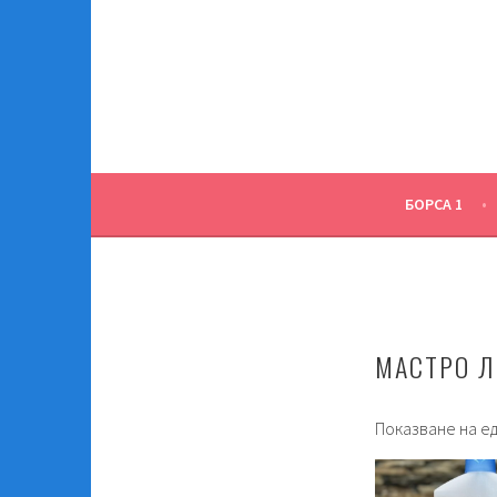
Skip
to
content
БОРСА 1
МАСТРО 
Показване на е