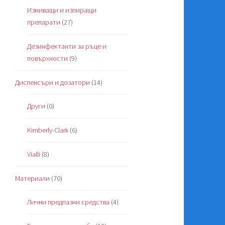
Измиващи и изпиращи
препарати
(27)
Дезинфектанти за ръце и
повърхности
(9)
Диспенсъри и дозатори
(14)
Други
(0)
Kimberly-Clark
(6)
Vialli
(8)
Материали
(70)
Лични предпазни средства
(4)