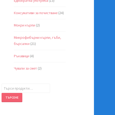
Еднократна употреба
(13)
Консумативи за почистване
(24)
Мокри кърпи
(2)
Микрофибърни кърпи, гъби,
бърсалки
(21)
Ръкавици
(4)
Чували за смет
(2)
Търсене
за:
ТЪРСЕНЕ