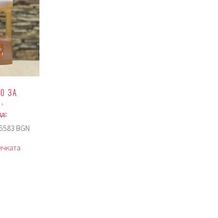
О ЗА
.
 ДДС
95583 BGN
ичката