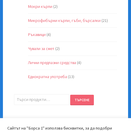
Мокри кърпи
(2)
Микрофибърни кърпи, гъби, бърсалки
(21)
Ръкавици
(4)
Чували за смет
(2)
Лични предпазни средства
(4)
Еднократна употреба
(13)
Търсене
ТЪРСЕНЕ
за:
Сайтът на "Борса 1" използва бисквитки, за да подобри