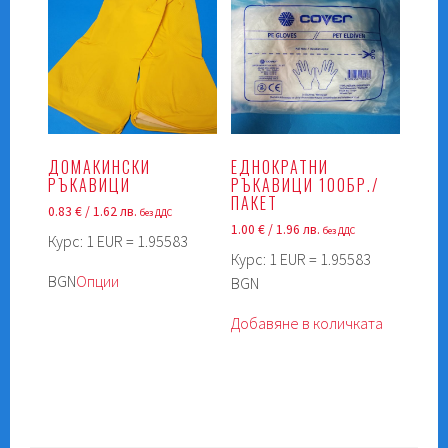
The
options
options
may
may
be
be
chosen
chosen
on
on
the
the
product
ДОМАКИНСКИ
ЕДНОКРАТНИ
product
page
РЪКАВИЦИ
РЪКАВИЦИ 100БР./
page
ПАКЕТ
0.83
€
/ 1.62 лв.
без ДДС
1.00
€
/ 1.96 лв.
без ДДС
Курс: 1 EUR = 1.95583
Курс: 1 EUR = 1.95583
This
BGN
Опции
BGN
product
has
Добавяне в количката
multiple
variants.
The
options
may