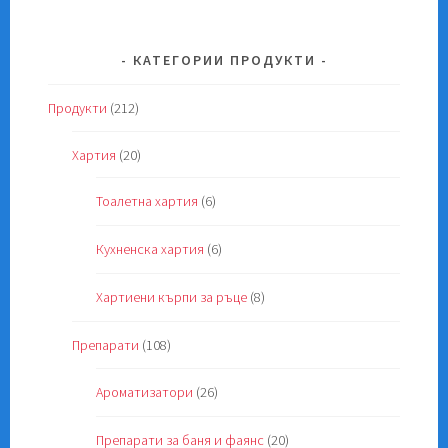
be
chosen
on
КАТЕГОРИИ ПРОДУКТИ
the
product
Продукти
(212)
page
Хартия
(20)
Тоалетна хартия
(6)
Кухненска хартия
(6)
Хартиени кърпи за ръце
(8)
Препарати
(108)
Ароматизатори
(26)
Препарати за баня и фаянс
(20)