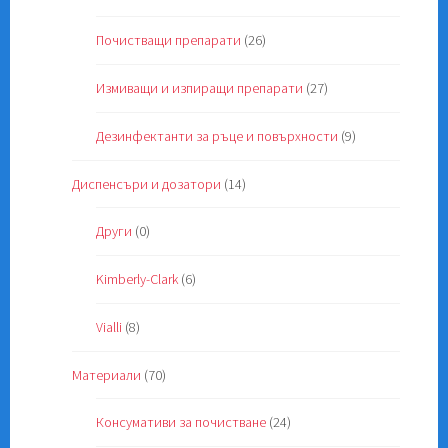
Почистващи препарати
(26)
Измиващи и изпиращи препарати
(27)
Дезинфектанти за ръце и повърхности
(9)
Диспенсъри и дозатори
(14)
Други
(0)
Kimberly-Clark
(6)
Vialli
(8)
Материали
(70)
Консумативи за почистване
(24)