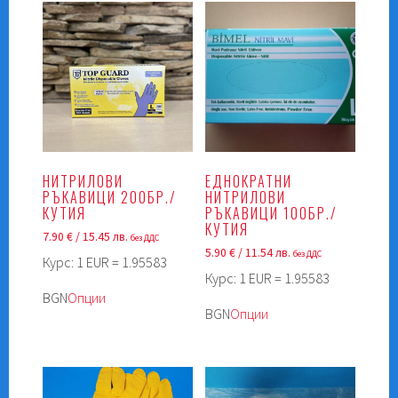
НИТРИЛОВИ
ЕДНОКРАТНИ
РЪКАВИЦИ 200БР./
НИТРИЛОВИ
КУТИЯ
РЪКАВИЦИ 100БР./
КУТИЯ
7.90
€
/ 15.45 лв.
без ДДС
5.90
€
/ 11.54 лв.
без ДДС
Курс: 1 EUR = 1.95583
Курс: 1 EUR = 1.95583
This
BGN
Опции
This
product
BGN
Опции
product
has
has
multiple
multiple
variants.
variants.
The