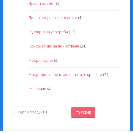
Чували за смет
(2)
Лични предпазни средства
(4)
Еднократна употреба
(13)
Консумативи за почистване
(24)
Мокри кърпи
(2)
Микрофибърни кърпи, гъби, бърсалки
(21)
Ръкавици
(4)
Търсене
ТЪРСЕНЕ
за: