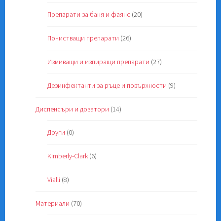
Препарати за баня и фаянс
(20)
Почистващи препарати
(26)
Измиващи и изпиращи препарати
(27)
Дезинфектанти за ръце и повърхности
(9)
Диспенсъри и дозатори
(14)
Други
(0)
Kimberly-Clark
(6)
Vialli
(8)
Материали
(70)