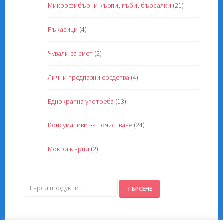
Микрофибърни кърпи, гъби, бърсалки
(21)
Ръкавици
(4)
Чували за смет
(2)
Лични предпазни средства
(4)
Еднократна употреба
(13)
Консумативи за почистване
(24)
Мокри кърпи
(2)
Търсене
ТЪРСЕНЕ
за: