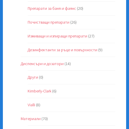
Препарати за баня и фаянс
(20)
Почистващи препарати
(26)
Измиващи и изпиращи препарати
(27)
Дезинфектанти за ръце и повърхности
(9)
Диспенсъри и дозатори
(14)
Други
(0)
Kimberly-Clark
(6)
Vialli
(8)
Материали
(70)