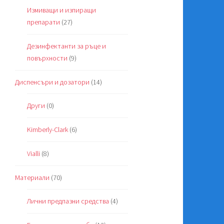
Измиващи и изпиращи
препарати
(27)
Дезинфектанти за ръце и
повърхности
(9)
Диспенсъри и дозатори
(14)
Други
(0)
Kimberly-Clark
(6)
Vialli
(8)
Материали
(70)
Лични предпазни средства
(4)