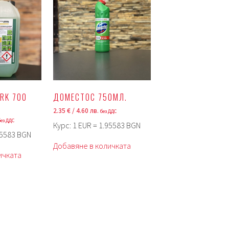
RK 700
ДОМЕСТОС 750МЛ.
2.35
€
/ 4.60 лв.
без ДДС
без ДДС
Курс: 1 EUR = 1.95583 BGN
95583 BGN
Добавяне в количката
ичката