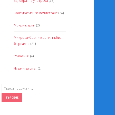
Еднократна употреба
(13)
Консумативи за почистване
(24)
Мокри кърпи
(2)
Микрофибърни кърпи, гъби,
бърсалки
(21)
Ръкавици
(4)
Чували за смет
(2)
Търсене
за:
ТЪРСЕНЕ