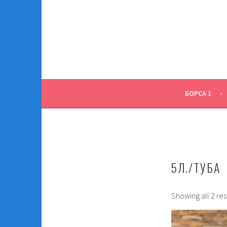
Skip
to
content
БОРСА 1
5Л./ТУБА
Showing all 2 res