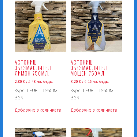
АСТОНИШ
АСТОНИШ
ОБЕЗМАСЛИТЕЛ
ОБЕЗМАСЛИТЕЛ
ЛИМОН 750МЛ.
МОЩЕН 750МЛ.
2.80
€
/ 5.48 лв.
3.20
€
/ 6.26 лв.
без ДДС
без ДДС
Курс: 1 EUR = 1.95583
Курс: 1 EUR = 1.95583
BGN
BGN
Добавяне в количката
Добавяне в количката