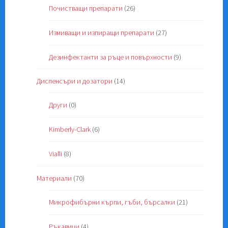
Почистващи препарати
(26)
Измиващи и изпиращи препарати
(27)
Дезинфектанти за ръце и повърхности
(9)
Диспенсъри и дозатори
(14)
Други
(0)
Kimberly-Clark
(6)
Vialli
(8)
Материали
(70)
Микрофибърни кърпи, гъби, бърсалки
(21)
Ръкавици
(4)