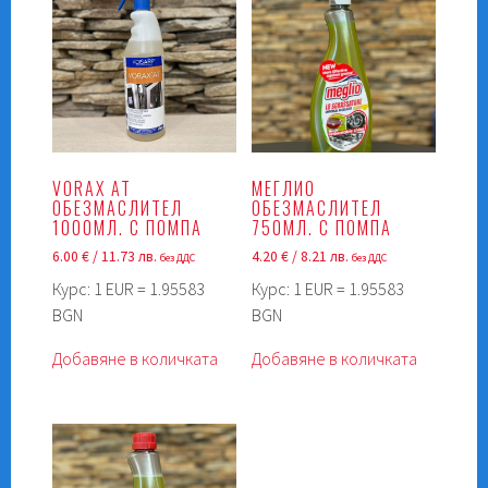
VORAX AT
МЕГЛИО
OБЕЗМАСЛИТЕЛ
ОБЕЗМАСЛИТЕЛ
1000МЛ. С ПОМПА
750МЛ. С ПОМПА
6.00
€
/ 11.73 лв.
4.20
€
/ 8.21 лв.
без ДДС
без ДДС
Курс: 1 EUR = 1.95583
Курс: 1 EUR = 1.95583
BGN
BGN
Добавяне в количката
Добавяне в количката