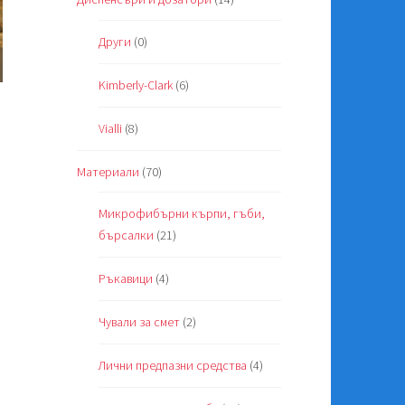
Други
(0)
Kimberly-Clark
(6)
Vialli
(8)
/
Материали
(70)
al
та
Микрофибърни кърпи, гъби,
бърсалки
(21)
в..
Ръкавици
(4)
.
Чували за смет
(2)
Лични предпазни средства
(4)