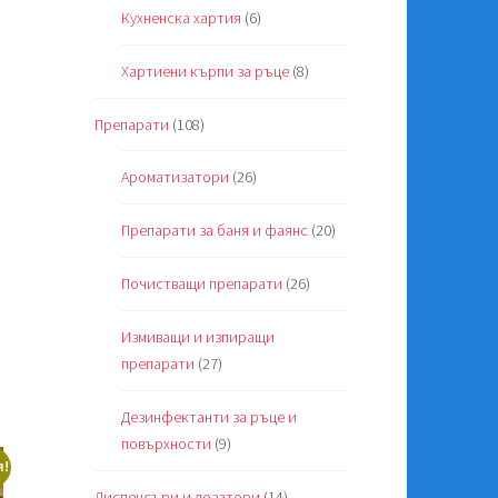
Кухненска хартия
(6)
Хартиени кърпи за ръце
(8)
Препарати
(108)
Ароматизатори
(26)
Препарати за баня и фаянс
(20)
Почистващи препарати
(26)
Измиващи и изпиращи
препарати
(27)
Дезинфектанти за ръце и
повърхности
(9)
!
Диспенсъри и дозатори
(14)