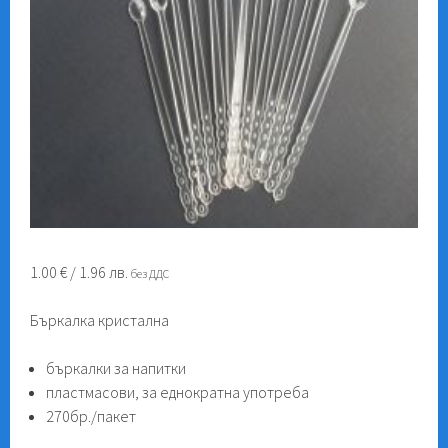
1.00
€
/ 1.96 лв.
без ДДС
Бъркалка кристална
бъркалки за напитки
пластмасови, за еднократна употреба
270бр./пакет