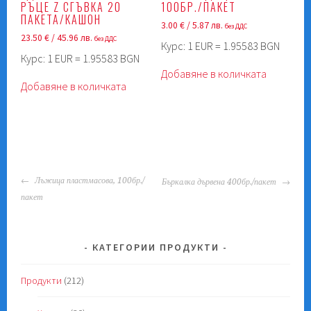
РЪЦЕ Z СГЪВКА 20
100БР./ПАКЕТ
ПАКЕТА/КАШОН
3.00
€
/ 5.87 лв.
без ДДС
23.50
€
/ 45.96 лв.
без ДДС
Курс: 1 EUR = 1.95583 BGN
Курс: 1 EUR = 1.95583 BGN
Добавяне в количката
Добавяне в количката
POST
Лъжица пластмасова, 100бр./
Бъркалка дървена 400бр./пакет
NAVIGATION
пакет
КАТЕГОРИИ ПРОДУКТИ
Продукти
(212)