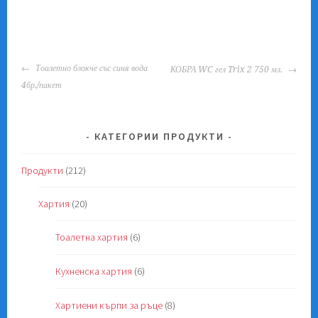
POST
Тоалетно блокче със синя вода
КОБРА WC гел Trix 2 750 мл.
NAVIGATION
4бр./пакет
КАТЕГОРИИ ПРОДУКТИ
Продукти
(212)
Хартия
(20)
Тоалетна хартия
(6)
Кухненска хартия
(6)
Хартиени кърпи за ръце
(8)