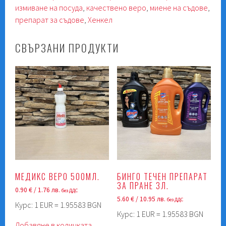
измиване на посуда
,
качествено веро
,
миене на съдове
,
препарат за съдове
,
Хенкел
СВЪРЗАНИ ПРОДУКТИ
МЕДИКС ВЕРО 500МЛ.
БИНГО ТЕЧЕН ПРЕПАРАТ
ЗА ПРАНЕ 3Л.
0.90
€
/ 1.76 лв.
без ДДС
5.60
€
/ 10.95 лв.
без ДДС
Курс: 1 EUR = 1.95583 BGN
Курс: 1 EUR = 1.95583 BGN
Добавяне в количката