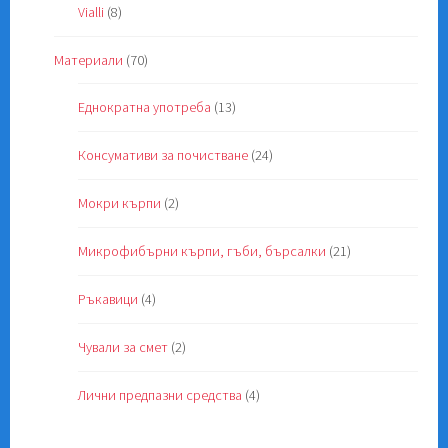
Vialli
(8)
Материали
(70)
Еднократна употреба
(13)
Консумативи за почистване
(24)
Мокри кърпи
(2)
Микрофибърни кърпи, гъби, бърсалки
(21)
Ръкавици
(4)
Чували за смет
(2)
Лични предпазни средства
(4)