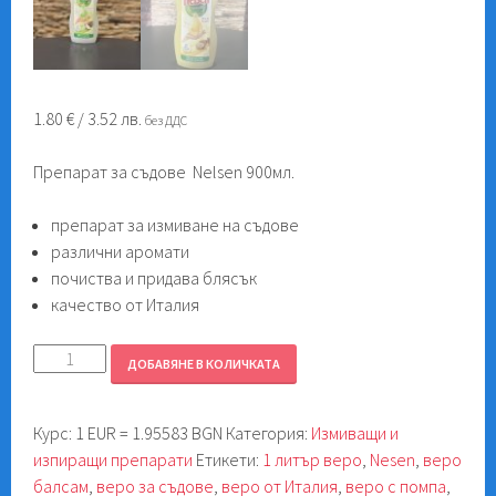
1.80
€
/ 3.52 лв.
без ДДС
Препарат за съдове Nelsen 900мл.
препарат за измиване на съдове
различни аромати
почиства и придава блясък
качество oт Италия
количество
ДОБАВЯНЕ В КОЛИЧКАТА
за
Веро
Курс: 1 EUR = 1.95583 BGN
Категория:
Измиващи и
900мл.
изпиращи препарати
Етикети:
1 литър веро
,
Nesen
,
веро
балсам
,
веро за съдове
,
веро от Италия
,
веро с помпа
,