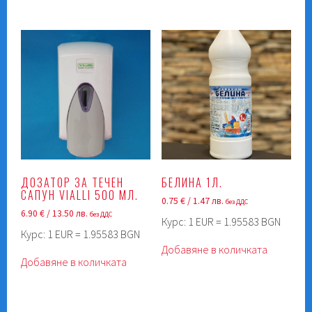
ДОЗАТОР ЗА ТЕЧЕН
БЕЛИНА 1Л.
САПУН VIALLI 500 МЛ.
0.75
€
/ 1.47 лв.
без ДДС
6.90
€
/ 13.50 лв.
без ДДС
Курс: 1 EUR = 1.95583 BGN
Курс: 1 EUR = 1.95583 BGN
Добавяне в количката
Добавяне в количката