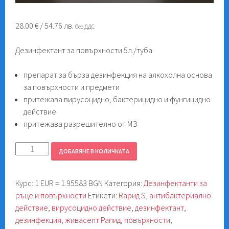
28.00
€
/ 54.76 лв.
без ДДС
Дезинфектант за повърхности 5л./туба
препарат за бърза дезинфекция на алкохолна основа
за повърхности и предмети
притежава вирусоцидно, бактерицидно и фунгицидно
действие
притежава разрешително от МЗ
количество
ДОБАВЯНЕ В КОЛИЧКАТА
за
Дезинфектант
Курс: 1 EUR = 1.95583 BGN
Категория:
Дезинфектанти за
за
ръце и повърхности
Етикети:
Rapид S
,
антибактериално
повърхности
действие
,
вирусоцидно действие
,
дезинфектант
,
Живасепт
дезинфекция
,
живасепт Рапид
,
повърхности
,
Рапид