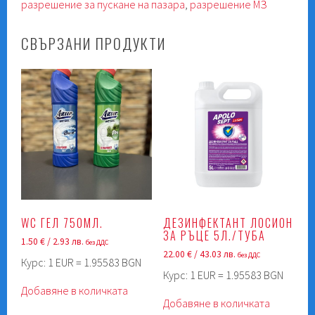
разрешение за пускане на пазара
,
разрешение МЗ
S
5л./
СВЪРЗАНИ ПРОДУКТИ
туба
WC ГЕЛ 750МЛ.
ДЕЗИНФЕКТАНТ ЛОСИОН
ЗА РЪЦЕ 5Л./ТУБА
1.50
€
/ 2.93 лв.
без ДДС
22.00
€
/ 43.03 лв.
без ДДС
Курс: 1 EUR = 1.95583 BGN
Курс: 1 EUR = 1.95583 BGN
Добавяне в количката
Добавяне в количката