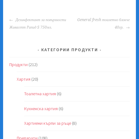
POST
Дезинфектант за повърхности
General fresh тоалетно блокче
NAVIGATION
Живасепт Рапид S 750мл.
40гр.
КАТЕГОРИИ ПРОДУКТИ
Продукти
(212)
Хартия
(20)
Тоалетна хартия
(6)
Кухненска хартия
(6)
Хартиени кърпи за ръце
(8)
Препарати
(108)