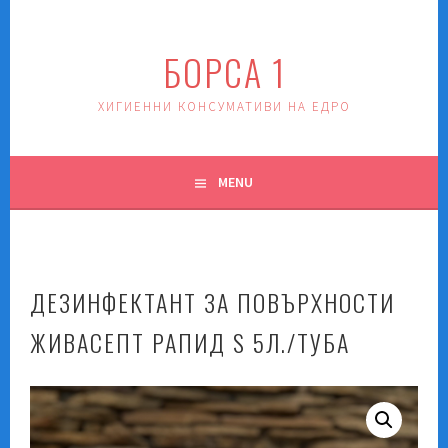
Skip
to
БОРСА 1
content
ХИГИЕННИ КОНСУМАТИВИ НА ЕДРО
MENU
ДЕЗИНФЕКТАНТ ЗА ПОВЪРХНОСТИ
ЖИВАСЕПТ РАПИД S 5Л./ТУБА