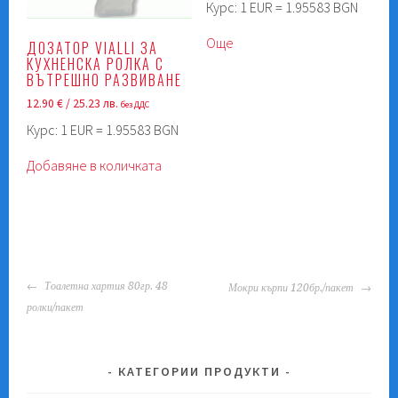
Курс: 1 EUR = 1.95583 BGN
Още
ДОЗАТОР VIALLI ЗА
КУХНЕНСКА РОЛКА С
ВЪТРЕШНО РАЗВИВАНЕ
12.90
€
/ 25.23 лв.
без ДДС
Курс: 1 EUR = 1.95583 BGN
Добавяне в количката
POST
Тоалетна хартия 80гр. 48
Мокри кърпи 120бр./пакет
NAVIGATION
ролки/пакет
КАТЕГОРИИ ПРОДУКТИ