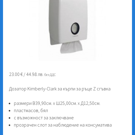
23.00
€
/ 44.98 лв.
без ДДС
Дозатор Kimberly-Clark за кърпи за ръце Z сгъвка
размери В39,90см. x Ш25,00см. х Д12,50см.
пластмасов, бял
с възможност за заключване
прозрачен слот за наблюдение на консуматива