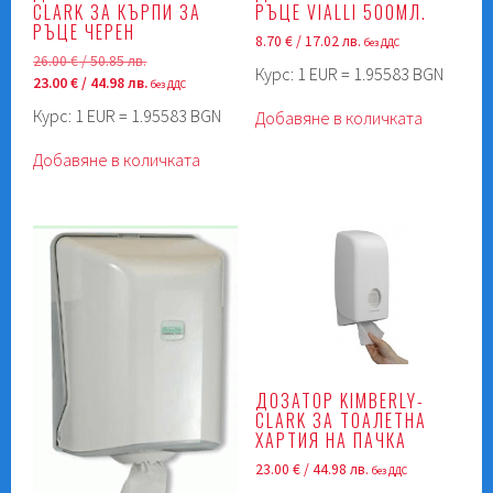
CLARK ЗА КЪРПИ ЗА
РЪЦЕ VIALLI 500МЛ.
РЪЦЕ ЧЕРЕН
8.70
€
/ 17.02 лв.
без ДДС
Original
26.00
€
/ 50.85 лв.
Курс: 1 EUR = 1.95583 BGN
price
Текущата
23.00
€
/ 44.98 лв.
без ДДС
was:
цена
Курс: 1 EUR = 1.95583 BGN
Добавяне в количката
26.00 €
е:
/
23.00 €
Добавяне в количката
50.85 лв..
/
44.98 лв..
ДОЗАТОР KIMBERLY-
CLARK ЗА ТОАЛЕТНА
ХАРТИЯ НА ПАЧКА
23.00
€
/ 44.98 лв.
без ДДС