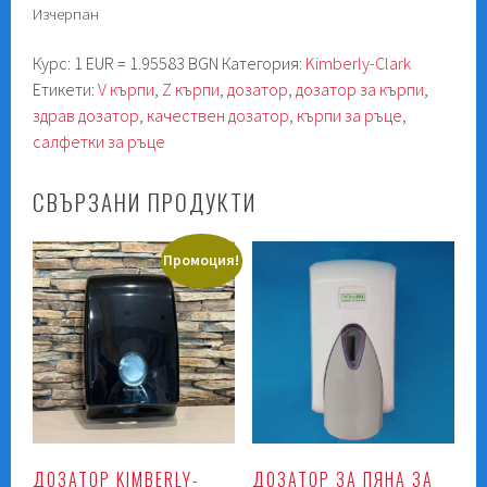
Изчерпан
Курс: 1 EUR = 1.95583 BGN
Категория:
Kimberly-Clark
Етикети:
V кърпи
,
Z кърпи
,
дозатор
,
дозатор за кърпи
,
здрав дозатор
,
качествен дозатор
,
кърпи за ръце
,
салфетки за ръце
СВЪРЗАНИ ПРОДУКТИ
Промоция!
ДОЗАТОР KIMBERLY-
ДОЗАТОР ЗА ПЯНА ЗА