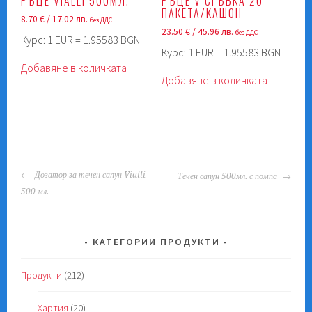
РЪЦЕ VIALLI 500МЛ.
РЪЦЕ V СГЪВКА 20
ПАКЕТА/КАШОН
8.70
€
/ 17.02 лв.
без ДДС
23.50
€
/ 45.96 лв.
без ДДС
Курс: 1 EUR = 1.95583 BGN
Курс: 1 EUR = 1.95583 BGN
Добавяне в количката
Добавяне в количката
POST
Дозатор за течен сапун Vialli
Течен сапун 500мл. с помпа
NAVIGATION
500 мл.
КАТЕГОРИИ ПРОДУКТИ
Продукти
(212)
Хартия
(20)