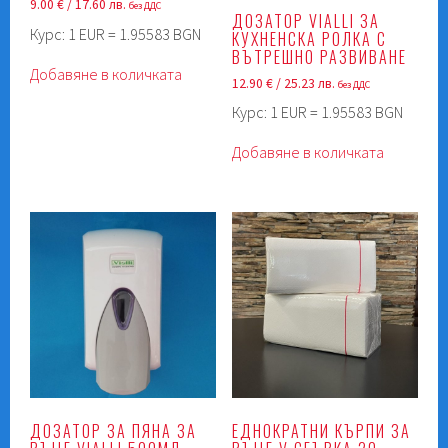
9.00
€
/ 17.60 лв.
без ДДС
ДОЗАТОР VIALLI ЗА
Курс: 1 EUR = 1.95583 BGN
КУХНЕНСКА РОЛКА С
ВЪТРЕШНО РАЗВИВАНЕ
Добавяне в количката
12.90
€
/ 25.23 лв.
без ДДС
Курс: 1 EUR = 1.95583 BGN
Добавяне в количката
ДОЗАТОР ЗА ПЯНА ЗА
ЕДНОКРАТНИ КЪРПИ ЗА