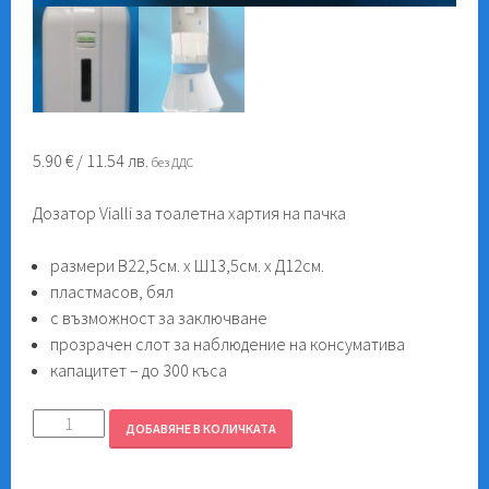
5.90
€
/ 11.54 лв.
без ДДС
Дозатор Vialli за тоалетна хартия на пачка
размери В22,5см. х Ш13,5см. x Д12см.
пластмасов, бял
с възможност за заключване
прозрачен слот за наблюдение на консуматива
капацитет – до 300 къса
количество
ДОБАВЯНЕ В КОЛИЧКАТА
за
Дозатор