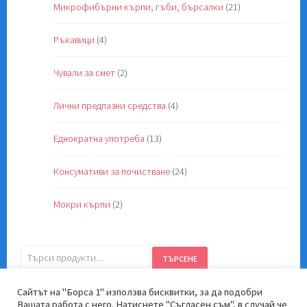
Микрофибърни кърпи, гъби, бърсалки
(21)
Ръкавици
(4)
Чували за смет
(2)
Лични предпазни средства
(4)
Еднократна употреба
(13)
Консумативи за почистване
(24)
Мокри кърпи
(2)
Търсене
ТЪРСЕНЕ
за:
Сайтът на "Борса 1" използва бисквитки, за да подобри
Вашата работа с него. Натиснете "Съгласен съм", в случай че