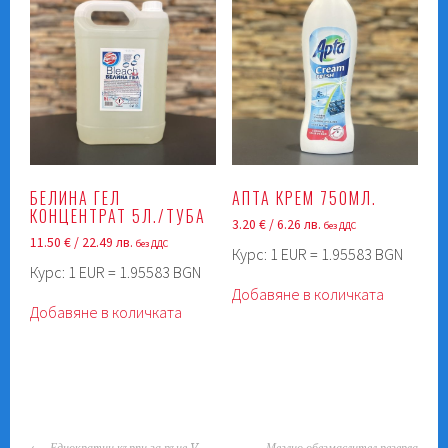
БЕЛИНА ГЕЛ
АПТА КРЕМ 750МЛ.
КОНЦЕНТРАТ 5Л./ТУБА
3.20
€
/ 6.26 лв.
без ДДС
11.50
€
/ 22.49 лв.
без ДДС
Курс: 1 EUR = 1.95583 BGN
Курс: 1 EUR = 1.95583 BGN
Добавяне в количката
Добавяне в количката
POST
Еднократни кърпи за ръце V
Меглио обезмаслител резерва