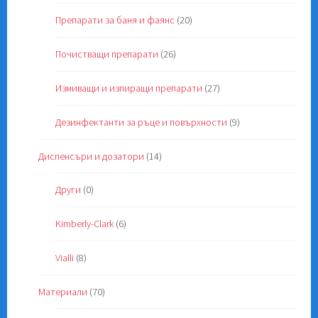
Препарати за баня и фаянс
(20)
Почистващи препарати
(26)
Измиващи и изпиращи препарати
(27)
Дезинфектанти за ръце и повърхности
(9)
Диспенсъри и дозатори
(14)
Други
(0)
Kimberly-Clark
(6)
Vialli
(8)
Материали
(70)