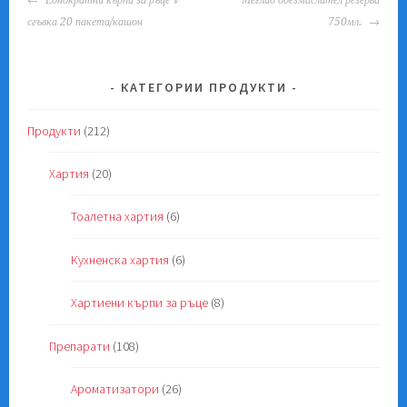
NAVIGATION
сгъвка 20 пакета/кашон
750мл.
КАТЕГОРИИ ПРОДУКТИ
Продукти
(212)
Хартия
(20)
Тоалетна хартия
(6)
Кухненска хартия
(6)
Хартиени кърпи за ръце
(8)
Препарати
(108)
Ароматизатори
(26)