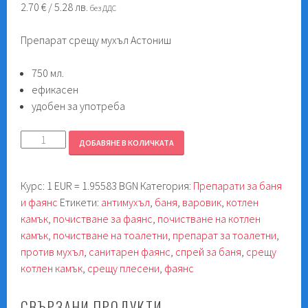
2.70
€
/ 5.28 лв.
без ДДС
Препарат срещу мухъл Астониш
750 мл.
ефикасен
удобен за употреба
количество
ДОБАВЯНЕ В КОЛИЧКАТА
за
Астониш
Курс: 1 EUR = 1.95583 BGN
Категория:
Препарати за баня
против
и фаянс
Етикети:
антимухъл
,
баня
,
варовик
,
котлен
мухъл
камък
,
почистване за фаянс
,
почистване на котлен
750мл.
камък
,
почистване на тоалетни
,
препарат за тоалетни
,
против мухъл
,
санитарен фаянс
,
спрей за баня
,
срещу
котлен камък
,
срещу плесени
,
фаянс
СВЪРЗАНИ ПРОДУКТИ