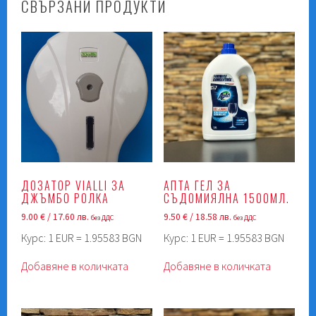
СВЪРЗАНИ ПРОДУКТИ
ДОЗАТОР VIALLI ЗА
АПТА ГЕЛ ЗА
ДЖЪМБО РОЛКА
СЪДОМИЯЛНА 1500МЛ.
9.00
€
/ 17.60 лв.
9.50
€
/ 18.58 лв.
без ДДС
без ДДС
Курс: 1 EUR = 1.95583 BGN
Курс: 1 EUR = 1.95583 BGN
Добавяне в количката
Добавяне в количката