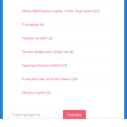
Микрофибърни кърпи, гъби, бърсалки
(21)
Ръкавици
(4)
Чували за смет
(2)
Лични предпазни средства
(4)
Еднократна употреба
(13)
Консумативи за почистване
(24)
Мокри кърпи
(2)
Търсене
ТЪРСЕНЕ
за: