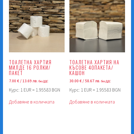
ТОАЛЕТНА ХАРТИЯ
ТОАЛЕТНА ХАРТИЯ НА
МИЛДЕ 16 РОЛКИ/
КЪСОВЕ 40ПАКЕТА/
ПАКЕТ
КАШОН
7.00
€
/ 13.69 лв.
30.00
€
/ 58.67 лв.
без ДДС
без ДДС
Курс: 1 EUR = 1.95583 BGN
Курс: 1 EUR = 1.95583 BGN
Добавяне в количката
Добавяне в количката