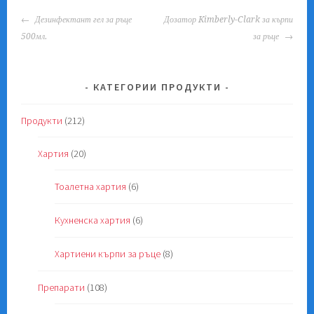
POST
Дезинфектант гел за ръце
Дозатор Kimberly-Clark за кърпи
NAVIGATION
500мл.
за ръце
КАТЕГОРИИ ПРОДУКТИ
Продукти
(212)
Хартия
(20)
Тоалетна хартия
(6)
Кухненска хартия
(6)
Хартиени кърпи за ръце
(8)
Препарати
(108)