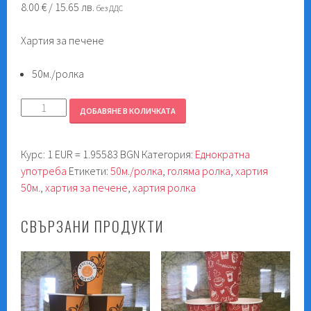
8.00
€
/ 15.65 лв.
без ДДС
Хартия за печене
50м./ролка
количество
ДОБАВЯНЕ В КОЛИЧКАТА
за
Хартия
Курс: 1 EUR = 1.95583 BGN
Категория:
Еднократна
за
употреба
Етикети:
50м./ролка
,
голяма ролка
,
хартия
печене
50м.
,
хартия за печене
,
хартия ролка
50м./
ролка
СВЪРЗАНИ ПРОДУКТИ