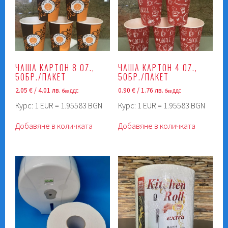
ЧАША КАРТОН 8 OZ.,
ЧАША КАРТОН 4 OZ.,
50БР./ПАКЕТ
50БР./ПАКЕТ
2.05
€
/ 4.01 лв.
0.90
€
/ 1.76 лв.
без ДДС
без ДДС
Курс: 1 EUR = 1.95583 BGN
Курс: 1 EUR = 1.95583 BGN
Добавяне в количката
Добавяне в количката