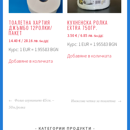
ТОАЛЕТНА ХАРТИЯ
КУХНЕНСКА РОЛКА
ДЖЪМБО 12РОЛКИ/
EXTRA 750ГР.
ПАКЕТ
3.50
€
/ 6.85 лв.
без ДДС
14.40
€
/ 28.16 лв.
без ДДС
Курс: 1 EUR = 1.95583 BGN
Курс: 1 EUR = 1.95583 BGN
Добавяне в количката
Добавяне в количката
POST
Фолио алуминиево 45см. –
Иноксова четка за тоалетна
NAVIGATION
50м./ролка
КАТЕГОРИИ ПРОДУКТИ