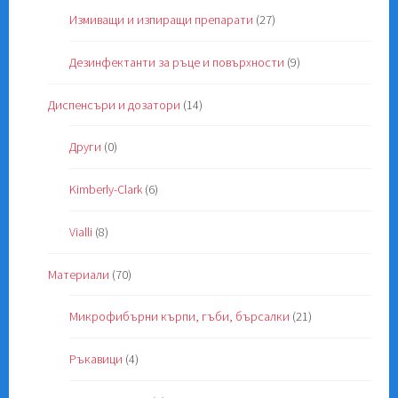
Измиващи и изпиращи препарати
(27)
Дезинфектанти за ръце и повърхности
(9)
Диспенсъри и дозатори
(14)
Други
(0)
Kimberly-Clark
(6)
Vialli
(8)
Материали
(70)
Микрофибърни кърпи, гъби, бърсалки
(21)
Ръкавици
(4)